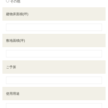
その他
建物床面積(坪)
敷地面積(坪)
ご予算
使用用途